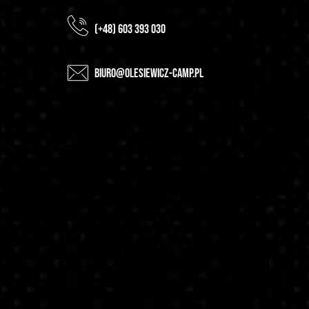
(+48) 603 393 030
biuro@olesiewicz-camp.pl