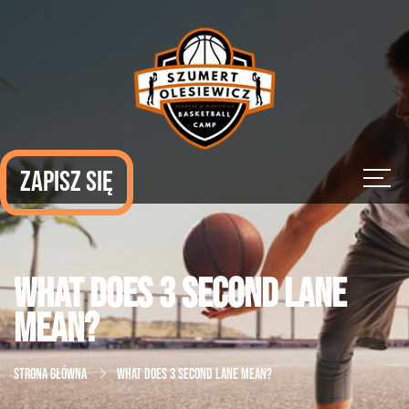
Zapisz się
What does 3 second lane
mean?
Strona Główna
What does 3 second lane mean?